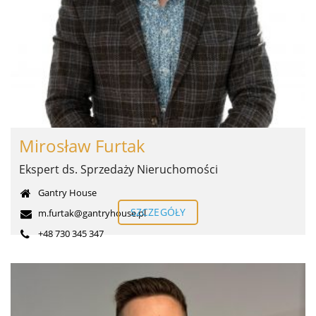
Mirosław Furtak
Ekspert ds. Sprzedaży Nieruchomości
Gantry House
SZCZEGÓŁY
m.furtak@gantryhouse.pl
+48 730 345 347