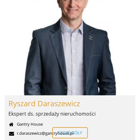
Ryszard Daraszewicz
Ekspert ds. sprzedaży nieruchomości
Gantry House
SZCZEGÓŁY
r.daraszewicz@gantryhouse.pl