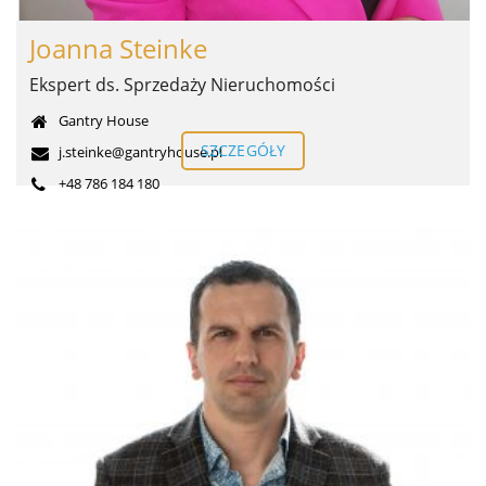
Joanna Steinke
Ekspert ds. Sprzedaży Nieruchomości
Gantry House
SZCZEGÓŁY
j.steinke@gantryhouse.pl
+48 786 184 180