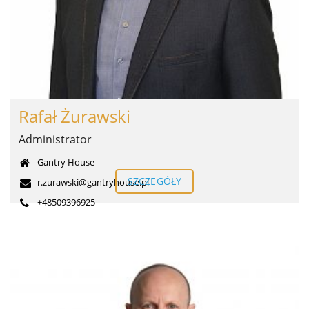
Rafał Żurawski
Administrator
Gantry House
SZCZEGÓŁY
r.zurawski@gantryhouse.pl
+48509396925