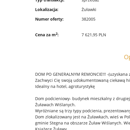
Lokalizacja:
Żuławki
Numer oferty:
382005
2
Cena za m
:
7 621,95 PLN
O
DOM PO GENERALNYM REMONCIE!!! -(uzyskana z
Zachwyci Cię swoją udokumentowaną ciekawą histo
Idealny na hotel, agroturystykę
Dom podcieniowy- budynek mieszkalny z drugiej
Żuławach Wiślanych.
Wyróżniane są trzy typy podcienia, prezentowany
Dom zlokalizowany jest na Żuławkach, wieś w 
gminie Stegna na obszarze Żuław Wiślanych. Wie
Książęce Żuławy.