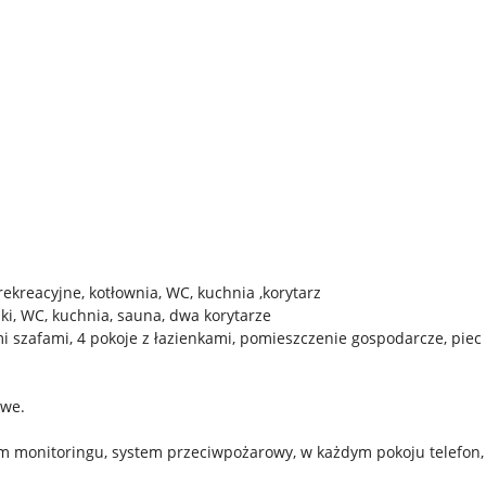
rekreacyjne, kotłownia, WC, kuchnia ,korytarz
enki, WC, kuchnia, sauna, dwa korytarze
mi szafami, 4 pokoje z łazienkami, pomieszczenie gospodarcze, piec
owe.
m monitoringu, system przeciwpożarowy, w każdym pokoju telefon,