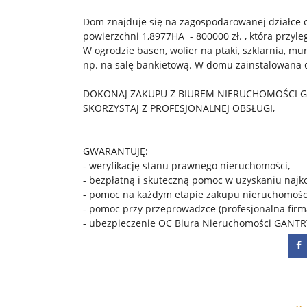
Dom znajduje się na zagospodarowanej działce o 
powierzchni 1,8977HA - 800000 zł. , która przyle
W ogrodzie basen, wolier na ptaki, szklarnia, m
np. na salę bankietową. W domu zainstalowana d
DOKONAJ ZAKUPU Z BIUREM NIERUCHOMOŚCI G
SKORZYSTAJ Z PROFESJONALNEJ OBSŁUGI,
GWARANTUJĘ:
- weryfikację stanu prawnego nieruchomości,
- bezpłatną i skuteczną pomoc w uzyskaniu najko
- pomoc na każdym etapie zakupu nieruchomośc
- pomoc przy przeprowadzce (profesjonalna firm
- ubezpieczenie OC Biura Nieruchomości GANT