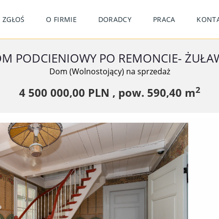
ZGŁOŚ
O FIRMIE
DORADCY
PRACA
KONT
M PODCIENIOWY PO REMONCIE- ŻUŁA
Dom (Wolnostojący) na sprzedaż
2
4 500 000,00 PLN ,
pow.
590,40 m