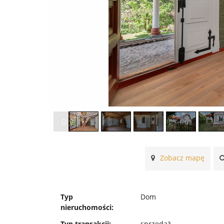
Zobacz mapę
Typ
Dom
nieruchomości:
Typ transakcji:
sprzedaż