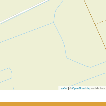
Leaflet
| ©
OpenStreetMap
contributors