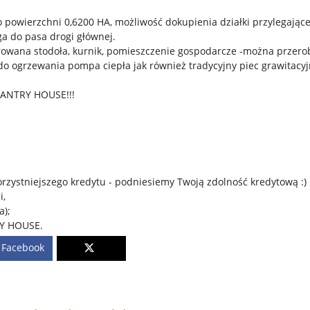
powierzchni 0,6200 HA, możliwość dokupienia działki przylegające
ga do pasa drogi głównej.
urowana stodoła, kurnik, pomieszczenie gospodarcze -można przero
o ogrzewania pompa ciepła jak również tradycyjny piec grawitacy
ANTRY HOUSE!!!
rzystniejszego kredytu - podniesiemy Twoją zdolność kredytową :)
i,
a);
RY HOUSE.
Facebook