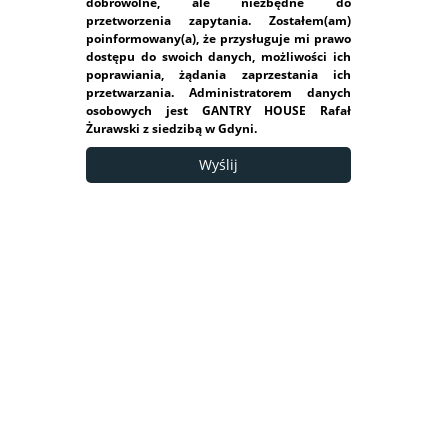
dobrowolne, ale niezbędne do
przetworzenia zapytania. Zostałem(am)
poinformowany(a), że przysługuje mi prawo
dostępu do swoich danych, możliwości ich
poprawiania, żądania zaprzestania ich
przetwarzania. Administratorem danych
osobowych jest GANTRY HOUSE Rafał
Żurawski z siedzibą w Gdyni.