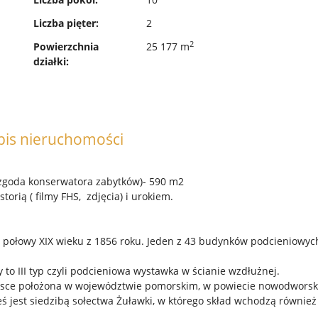
Liczba pięter:
2
2
Powierzchnia
25 177 m
działki:
pis nieruchomości
goda konserwatora zabytków)- 590 m2
rią ( filmy FHS, zdjęcia) i urokiem.
 połowy XIX wieku z 1856 roku. Jeden z 43 budynków podcieniowyc
 to III typ czyli podcieniowa wystawka w ścianie wzdłużnej.
Polsce położona w województwie pomorskim, w powiecie nowodwors
ś jest siedzibą sołectwa Żuławki, w którego skład wchodzą również